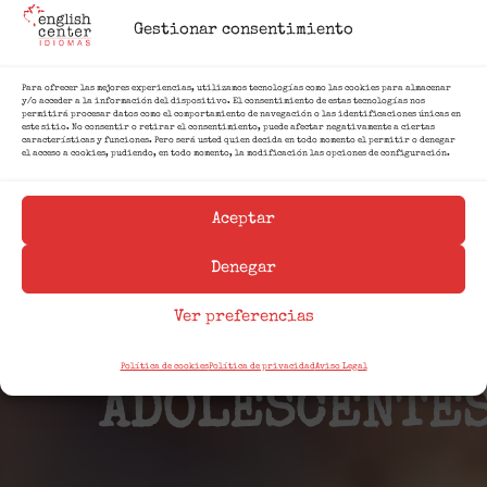
Gestionar consentimiento
Para ofrecer las mejores experiencias, utilizamos tecnologías como las cookies para almacenar
y/o acceder a la información del dispositivo. El consentimiento de estas tecnologías nos
permitirá procesar datos como el comportamiento de navegación o las identificaciones únicas en
este sitio. No consentir o retirar el consentimiento, puede afectar negativamente a ciertas
características y funciones. Pero será usted quien decida en todo momento el permitir o denegar
el acceso a cookies, pudiendo, en todo momento, la modificación las opciones de configuración.
Aceptar
Denegar
INGLÉS
Ver preferencias
PARA
Política de cookies
Política de privacidad
Aviso Legal
ADOLESCENTE