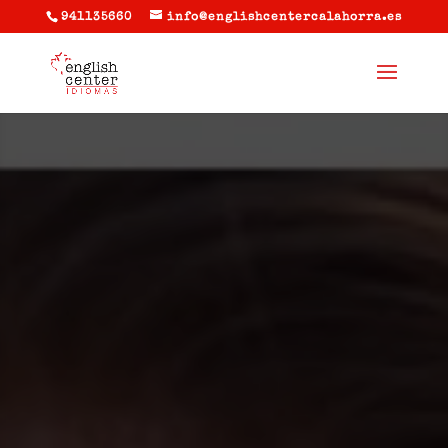
941135660
info@englishcentercalahorra.es