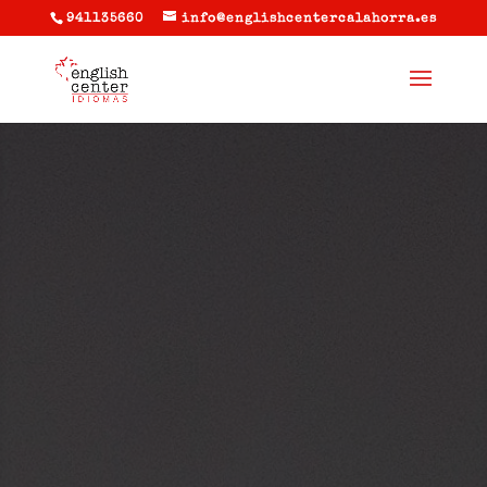
941135660
info@englishcentercalahorra.es